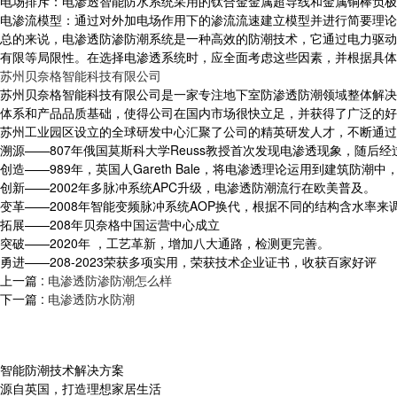
电场排斥：电渗透智能防水系统采用的钛合金金属超导线和金属铜棒负极
电渗流模型：通过对外加电场作用下的渗流流速建立模型并进行简要理论
总的来说，电渗透防渗防潮系统是一种高效的防潮技术，它通过电力驱动
有限等局限性。在选择电渗透系统时，应全面考虑这些因素，并根据具体
苏州贝奈格智能科技有限公司
苏州贝奈格智能科技有限公司是一家专注地下室防渗透防潮领域整体解决
体系和产品品质基础，使得公司在国内市场很快立足，并获得了广泛的好
苏州工业园区设立的全球研发中心汇聚了公司的精英研发人才，不断通过
溯源——807年俄国莫斯科大学Reuss教授首次发现电渗透现象，随后经过
创造——989年，英国人Gareth Bale，将电渗透理论运用到建筑防
创新——2002年多脉冲系统APC升级，电渗透防潮流行在欧美普及。
变革——2008年智能变频脉冲系统AOP换代，根据不同的结构含水率来
拓展——208年贝奈格中国运营中心成立
突破——2020年 ，工艺革新，增加八大通路，检测更完善。
勇进——208-2023荣获多项实用，荣获技术企业证书，收获百家好评
上一篇 :
电渗透防渗防潮怎么样
下一篇 :
电渗透防水防潮
智能防潮技术解决方案
源自英国，打造理想家居生活