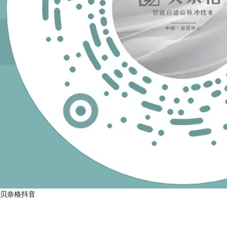
贝奈格抖音