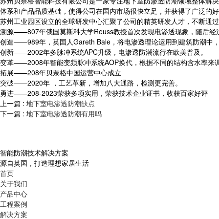
苏州贝奈格智能科技有限公司是一家专注地下室防渗透防潮领域整体解决
体系和产品品质基础，使得公司在国内市场很快立足，并获得了广泛的好
苏州工业园区设立的全球研发中心汇聚了公司的精英研发人才，不断通过
溯源——807年俄国莫斯科大学Reuss教授首次发现电渗透现象，随后经过
创造——989年，英国人Gareth Bale，将电渗透理论运用到建筑防
创新——2002年多脉冲系统APC升级，电渗透防潮流行在欧美普及。
变革——2008年智能变频脉冲系统AOP换代，根据不同的结构含水率来
拓展——208年贝奈格中国运营中心成立
突破——2020年 ，工艺革新，增加八大通路，检测更完善。
勇进——208-2023荣获多项实用，荣获技术企业证书，收获百家好评
上一篇 :
地下室电渗透防潮缺点
下一篇 :
地下室电渗透防潮有用吗
智能防潮技术解决方案
源自英国，打造理想家居生活
首页
关于我们
产品中心
工程案例
解决方案