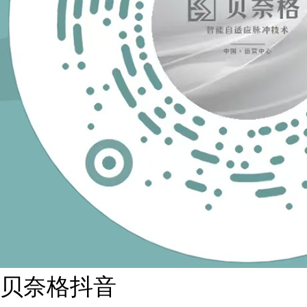
贝奈格抖音