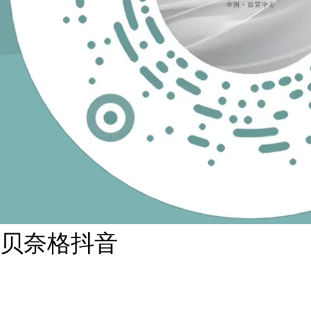
贝奈格抖音