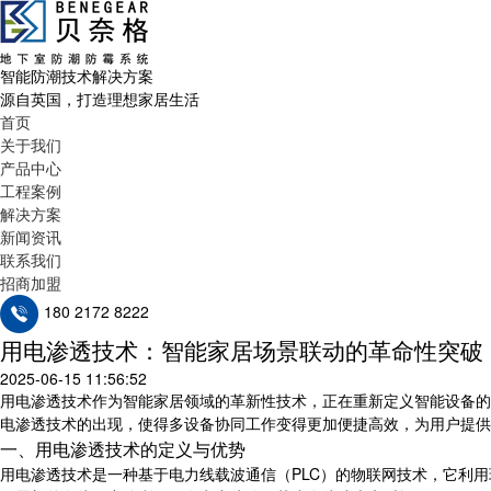
智能防潮技术解决方案
源自英国，打造理想家居生活
首页
关于我们
产品中心
工程案例
解决方案
新闻资讯
联系我们
招商加盟
180 2172 8222
用电渗透技术：智能家居场景联动的革命性突破
2025-06-15 11:56:52
用电渗透技术作为智能家居领域的革新性技术，正在重新定义智能设备的
电渗透技术的出现，使得多设备协同工作变得更加便捷高效，为用户提供
一、用电渗透技术的定义与优势
用电渗透技术是一种基于电力线载波通信（PLC）的物联网技术，它利