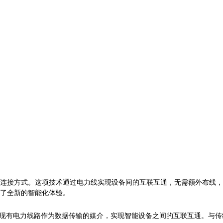
连接方式。这项技术通过电力线实现设备间的互联互通，无需额外布线，
了全新的智能化体验。
用现有电力线路作为数据传输的媒介，实现智能设备之间的互联互通。与