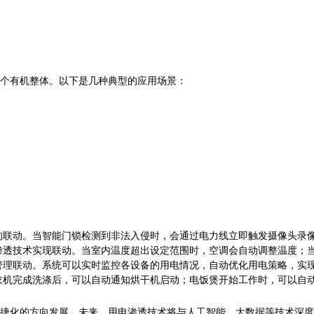
个有机整体。以下是几种典型的应用场景：
的联动。当智能门锁检测到非法入侵时，会通过电力线立即触发摄像头录
渗透技术实现联动。当室内温度超出设定范围时，空调会自动调整温度；
管理联动。系统可以实时监控各设备的用电情况，自动优化用电策略，实
衣机完成洗涤后，可以自动通知烘干机启动；电饭煲开始工作时，可以自
捷化的方向发展。未来，用电渗透技术将与人工智能、大数据等技术深度