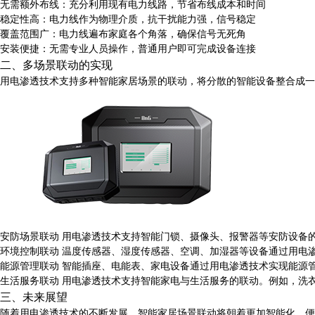
无需额外布线：充分利用现有电力线路，节省布线成本和时间
稳定性高：电力线作为物理介质，抗干扰能力强，信号稳定
覆盖范围广：电力线遍布家庭各个角落，确保信号无死角
安装便捷：无需专业人员操作，普通用户即可完成设备连接
二、多场景联动的实现
用电渗透技术支持多种智能家居场景的联动，将分散的智能设备整合成一
安防场景联动 用电渗透技术支持智能门锁、摄像头、报警器等安防设备
环境控制联动 温度传感器、湿度传感器、空调、加湿器等设备通过用电
能源管理联动 智能插座、电能表、家电设备通过用电渗透技术实现能源
生活服务联动 用电渗透技术支持智能家电与生活服务的联动。例如，洗
三、未来展望
随着用电渗透技术的不断发展，智能家居场景联动将朝着更加智能化、便