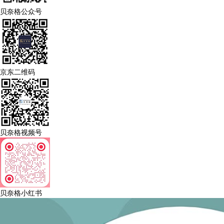
贝奈格公众号
京东二维码
贝奈格视频号
贝奈格小红书