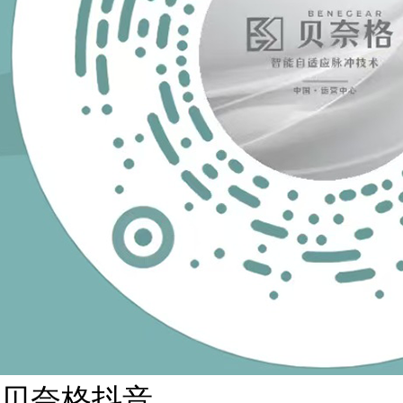
贝奈格抖音