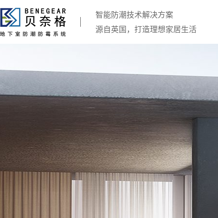
智能防潮技术解决方案
源自英国，打造理想家居生活