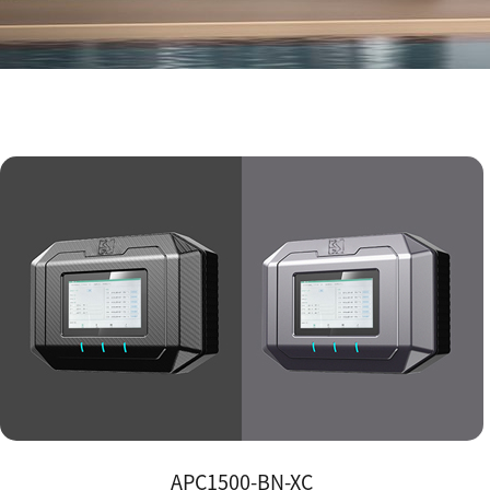
APC1500-BN-XC